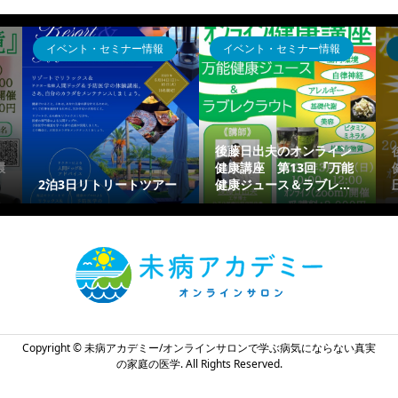
イベント・セミナー情報
イベント・セミナー情報
後藤日出夫のオンライン
環
健康講座 第13回『万能
2泊3日リトリートツアー
健康ジュース＆ラブレ...
Copyright ©
未病アカデミー/オンラインサロンで学ぶ病気にならない真実
の家庭の医学. All Rights Reserved.