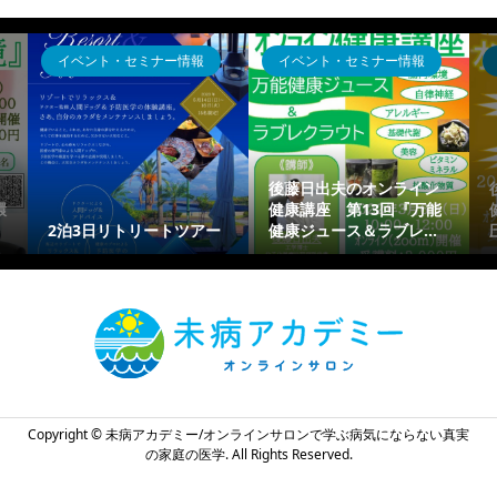
イベント・セミナー情報
イベント・セミナー情報
後藤日出夫のオンライン
環
健康講座 第13回『万能
2泊3日リトリートツアー
健康ジュース＆ラブレ...
Copyright ©
未病アカデミー/オンラインサロンで学ぶ病気にならない真実
の家庭の医学. All Rights Reserved.