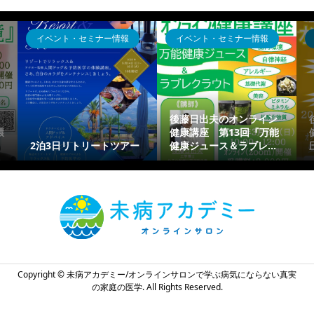
イベント・セミナー情報
イベント・セミナー情報
後藤日出夫のオンライン
環
健康講座 第13回『万能
2泊3日リトリートツアー
健康ジュース＆ラブレ...
Copyright ©
未病アカデミー/オンラインサロンで学ぶ病気にならない真実
の家庭の医学. All Rights Reserved.