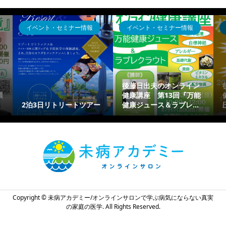
イベント・セミナー情報
イベント・セミナー情報
後藤日出夫のオンライン
環
健康講座 第13回『万能
2泊3日リトリートツアー
健康ジュース＆ラブレ...
Copyright ©
未病アカデミー/オンラインサロンで学ぶ病気にならない真実
の家庭の医学. All Rights Reserved.